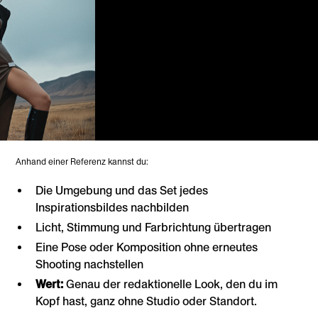
Kreative Kontrolle
1. Umgebung, Licht und Pose anhand
eines Referenzbildes steuern
Lege ein Inspirationsbild ab und das Tool liest dessen Umgebung, Licht
und Pose aus. Statt eine Stimmung in Worten zu beschreiben, zeigst du
sie.
Anhand einer Referenz kannst du:
Die Umgebung und das Set jedes
Inspirationsbildes nachbilden
Licht, Stimmung und Farbrichtung übertragen
Eine Pose oder Komposition ohne erneutes
Shooting nachstellen
Wert:
Genau der redaktionelle Look, den du im
Kopf hast, ganz ohne Studio oder Standort.